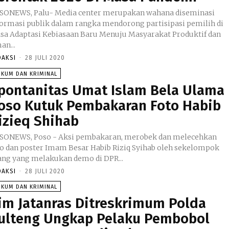
SONEWS, Palu- Media center merupakan wahana diseminasi
formasi publik dalam rangka mendorong partisipasi pemilih di
sa Adaptasi Kebiasaan Baru Menuju Masyarakat Produktif dan
an...
DAKSI
-
28 JULI 2020
UKUM DAN KRIMINAL
pontanitas Umat Islam Bela Ulama
oso Kutuk Pembakaran Foto Habib
izieq Shihab
SONEWS, Poso - Aksi pembakaran, merobek dan melecehkan
to dan poster Imam Besar Habib Riziq Syihab oleh sekelompok
ang yang melakukan demo di DPR...
DAKSI
-
28 JULI 2020
UKUM DAN KRIMINAL
im Jatanras Ditreskrimum Polda
ulteng Ungkap Pelaku Pembobol