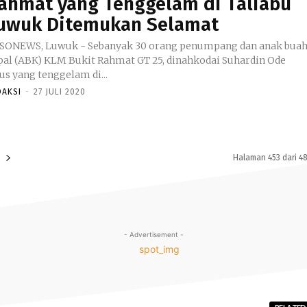
ahmat yang Tenggelam di Taliabu
uwuk Ditemukan Selamat
SONEWS, Luwuk - Sebanyak 30 orang penumpang dan anak bua
pal (ABK) KLM Bukit Rahmat GT 25, dinahkodai Suhardin Ode
us yang tenggelam di...
DAKSI
-
27 JULI 2020
Halaman 453 dari 4
- Advertisement -