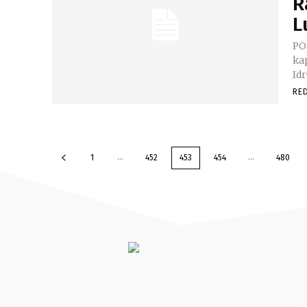
R
L
PO
ka
Idr
RE
...
...
1
452
453
454
480