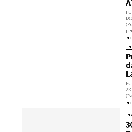
A
PO
Di
(P
pe
RE
P
P
d
L
PO
28
(P
RE
N
3