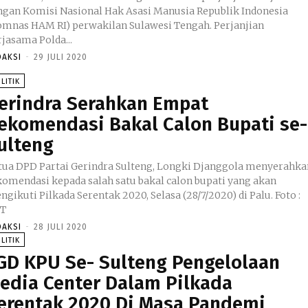
ngan Komisi Nasional Hak Asasi Manusia Republik Indonesia
mnas HAM RI) perwakilan Sulawesi Tengah. Perjanjian
rjasama Polda...
DAKSI
-
29 JULI 2020
LITIK
erindra Serahkan Empat
ekomendasi Bakal Calon Bupati se-
ulteng
tua DPD Partai Gerindra Sulteng, Longki Djanggola menyerahka
komendasi kepada salah satu bakal calon bupati yang akan
gikuti Pilkada Serentak 2020, Selasa (28/7/2020) di Palu. Foto :
T
DAKSI
-
28 JULI 2020
LITIK
GD KPU Se- Sulteng Pengelolaan
edia Center Dalam Pilkada
erentak 2020 Di Masa Pandemi