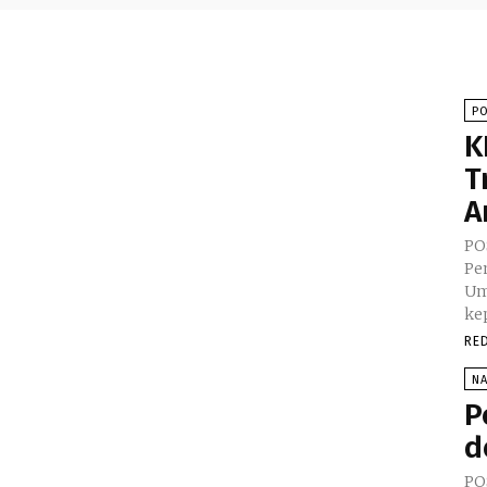
PO
K
T
A
PO
Pe
Um
kep
RE
N
P
d
PO