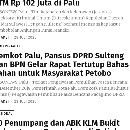
TM Rp 102 Juta di Palu
SONEWS,Palu - Tim kejahatan dan kekerasan (Jatanras)
rektorat Kriminal Umum (Ditreskrimum) Kepolisian Daerah
olda) Sulawesi Tengah (Sulteng) berhasil mengungkap kasus
mbobolan Anjungan Tunai Mandiri...
DAKSI
-
28 JULI 2020
EMERINTAHAN
emkot Palu, Pansus DPRD Sulteng
an BPN Gelar Rapat Tertutup Bahas
ahan untuk Masyarakat Petobo
SONEWS, Palu - Terkait Pengawasan Pemulihan Pasca Bencana
 Desember 2018, Pemerintah Kota Palu (Pemkot), Panitia Khusus
ansus) Pengawasan Pemulihan Pasca Bencana Padagimo DPRD...
DAKSI
-
28 JULI 2020
ASIONAL
0 Penumpang dan ABK KLM Bukit