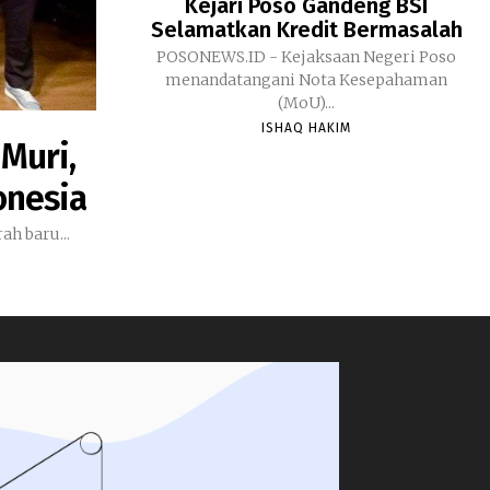
Kejari Poso Gandeng BSI
Selamatkan Kredit Bermasalah
POSONEWS.ID - Kejaksaan Negeri Poso
menandatangani Nota Kesepahaman
(MoU)...
ISHAQ HAKIM
 Muri,
onesia
h baru...