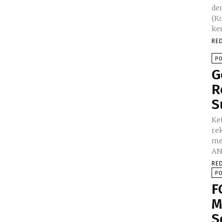
de
(Ko
ke
RE
PO
G
R
S
Ke
re
men
AN
RE
PO
F
M
S