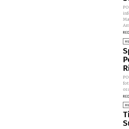
PO
in
Ma
Am
RE
H
S
P
R
PO
fo
or
RE
H
T
S