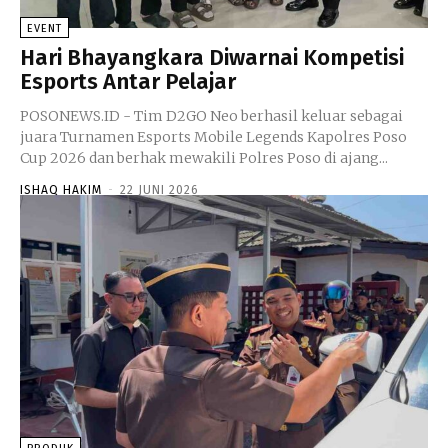
EVENT
Hari Bhayangkara Diwarnai Kompetisi
Esports Antar Pelajar
POSONEWS.ID - Tim D2GO Neo berhasil keluar sebagai
juara Turnamen Esports Mobile Legends Kapolres Poso
Cup 2026 dan berhak mewakili Polres Poso di ajang...
ISHAQ HAKIM
-
22 JUNI 2026