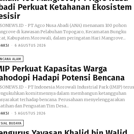
badi Perkuat Ketahanan Ekosistem
esisir
SONEWS.ID - PT Agro Nusa Abadi (ANA) menanam 100 pohon
ngrove di kawasan Pelabuhan Topogaro, Kecamatan Bungku
rat, Kabupaten Morowali, dalam peringatan Hari Mangrove...
DAKSI
-
6 AGUSTUS 2026
ENCANA ALAM
MIP Perkuat Kapasitas Warga
ahodopi Hadapi Potensi Bencana
SONEWS.ID - PT Indonesia Morowali Industrial Park (IMIP) teru
ngukuhkan komitmennya dalam membangun ketangguhan
syarakat terhadap bencana. Perusahaan menyelenggarakan
latihan dan Penguatan Tim Desa...
DAKSI
-
5 AGUSTUS 2026
SIAL BUDAYA
engurus Yayasan Khalid bin Walid