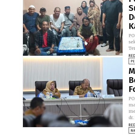
S
D
K
PO
se
Te
RE
P
M
B
F
PO
ma
melan
dr.
RE
N