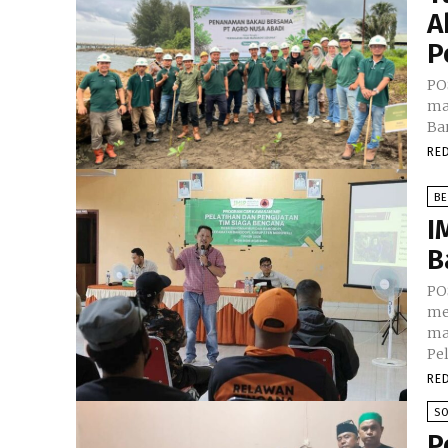
A
P
PO
ma
Ba
RE
B
I
B
PO
me
ma
Pe
RE
SO
P