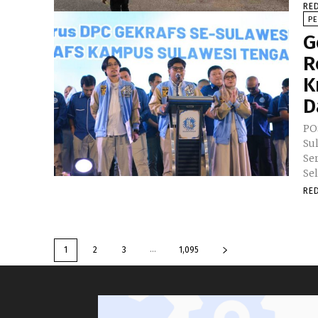
RE
PE
G
R
K
D
PO
Su
Se
Sel
RE
...
1
2
3
1,095