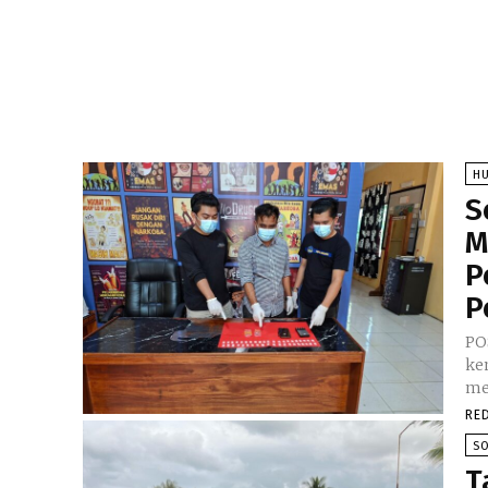
H
S
M
P
P
PO
ke
me
RE
SO
T