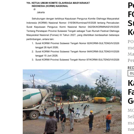
P
F
S
K
PO
me
Ma
Pe
RE
O
K
F
G
MO
Se
ma
na