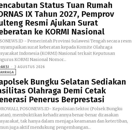
encabutan Status Tuan Rumah
ORNAS IX Tahun 2027, Pemprov
ulteng Resmi Ajukan Surat
eberatan ke KORMI Nasional
SONEWS.ID - Pemerintah Provinsi Sulawesi Tengah secara resm
nyampaikan surat keberatan kepada Komite Olahraga
syarakat Indonesia (KORMI) Nasional terkait Keputusan
ngurus KORMI Nasional Nomor...
DAKSI
-
3 AGUSTUS 2026
LAHRAGA
apolsek Bungku Selatan Sediakan
asilitas Olahraga Demi Cetak
enerasi Penerus Berprestasi
ROWALI, POSONEWS.ID- Kepolisian Sektor (Polsek Bungku
latan), membuktikan kehadirannya benar-benar dirasakan
syarakat, tak hanya dalam menjaga keamanan dan ketertiban,
mun juga aktif mendukung pengembangan...