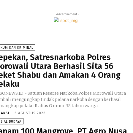
- Advertisement -
UKUM DAN KRIMINAL
epekan, Satresnarkoba Polres
orowali Utara Berhasil Sita 56
eket Shabu dan Amakan 4 Orang
elaku
SONEWS.ID - Satuan Reserse Narkoba Polres Morowali Utara
mbali mengungkap tindak pidana narkoba dengan berhasil
nangkap pelaku R alias O umur 38 tahun warga...
DAKSI
-
6 AGUSTUS 2026
SIAL BUDAYA
anam 100 Mangrove, PT Agro Nusa