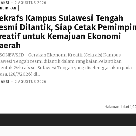
DAKSI
-
2 AGUSTUS 2026
NDIDIKAN
ekrafs Kampus Sulawesi Tengah
esmi Dilantik, Siap Cetak Pemimpi
reatif untuk Kemajuan Ekonomi
aerah
SONEWS.ID - Gerakan Ekonomi Kreatif (Gekrafs) Kampus
lawesi Tengah resmi dilantik dalam rangkaian Pelantikan
rentak Gekrafs se-Sulawesi Tengah yang diselenggarakan pada
asa, (28/7/2026) di...
DAKSI
-
2 AGUSTUS 2026
Halaman 1 dari 1,0