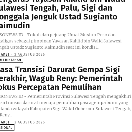
ulawesi Tengah, Palu, Sigi dan
onggala Jenguk Ustad Sugianto
aimudin
SONEWS.ID - Tokoh dan pejuang Umat Muslim Poso dan
kaligus sebagai pimpinan Yayasan Kahlid bin Walid Sulawesi
ngah Ustadz Sugianto Kaimudin saat ini kondisi...
DAKSI
-
3 AGUSTUS 2026
EMERINTAHAN
asa Transisi Darurat Gempa Sigi
erakhir, Wagub Reny: Pemerintah
okus Percepatan Pemulihan
SONEWS.ID - Pemerintah Provinsi Sulawesi Tengah mengakhiri
sa transisi darurat menuju pemulihan pascagempa bumi yang
da wilayah Kabupaten Sigi. Wakil Gubernur Sulawesi Tengah,
 Reny...
DAKSI
-
3 AGUSTUS 2026
ASIONAL