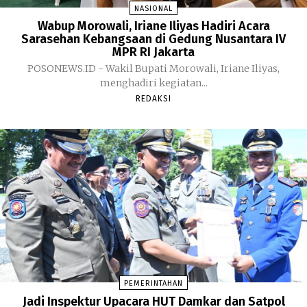
NASIONAL
Wabup Morowali, Iriane Iliyas Hadiri Acara
Sarasehan Kebangsaan di Gedung Nusantara IV
MPR RI Jakarta
POSONEWS.ID - Wakil Bupati Morowali, Iriane Iliyas,
menghadiri kegiatan...
REDAKSI
PEMERINTAHAN
Jadi Inspektur Upacara HUT Damkar dan Satpol