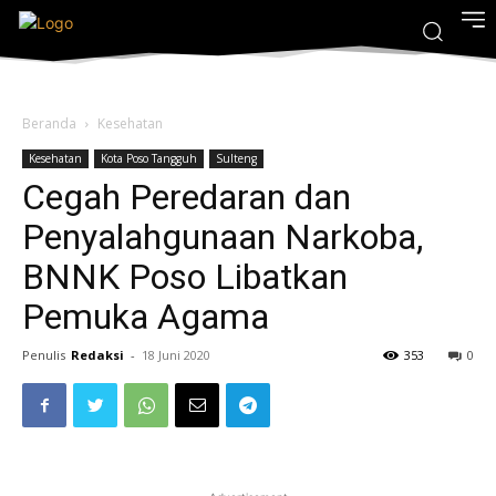
Beranda
Kesehatan
Kesehatan
Kota Poso Tangguh
Sulteng
Cegah Peredaran dan
Penyalahgunaan Narkoba,
BNNK Poso Libatkan
Pemuka Agama
Penulis
Redaksi
-
18 Juni 2020
353
0