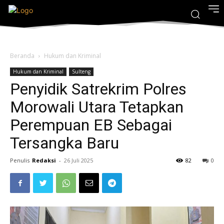
Beranda
Hukum dan Kriminal
Hukum dan Kriminal
Sulteng
Penyidik Satrekrim Polres
Morowali Utara Tetapkan
Perempuan EB Sebagai
Tersangka Baru
Penulis
Redaksi
-
26 Juli 2025
82
0