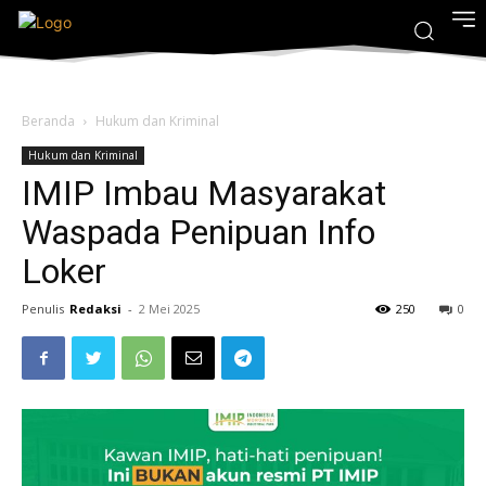
Beranda
Hukum dan Kriminal
Hukum dan Kriminal
IMIP Imbau Masyarakat
Waspada Penipuan Info
Loker
Penulis
Redaksi
-
2 Mei 2025
250
0