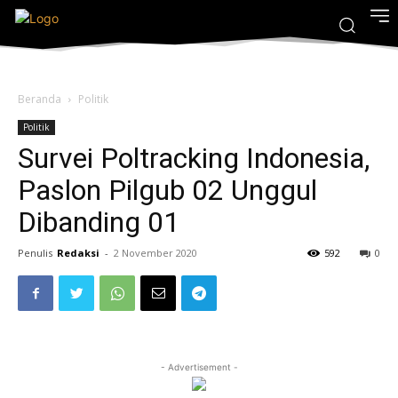
Beranda
Politik
Politik
Survei Poltracking Indonesia,
Paslon Pilgub 02 Unggul
Dibanding 01
Penulis
Redaksi
-
2 November 2020
592
0
- Advertisement -