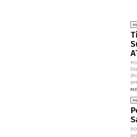
H
T
S
A
PO
Di
(P
pe
RE
H
P
S
PO
pen