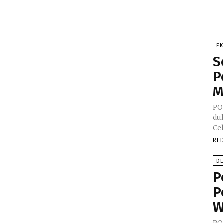
E
S
P
M
PO
du
Ce
RE
D
P
P
W
PO