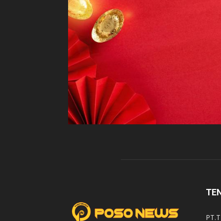
TE
PT.T