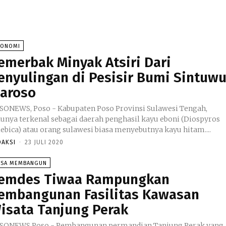
KONOMI
emerbak Minyak Atsiri Dari
enyulingan di Pesisir Bumi Sintuw
aroso
SONEWS, Poso - Kabupaten Poso Provinsi Sulawesi Tengah,
lunya terkenal sebagai daerah penghasil kayu eboni (Diospyros
lebica) atau orang sulawesi biasa menyebutnya kayu hitam....
DAKSI
-
23 JULI 2020
ESA MEMBANGUN
emdes Tiwaa Rampungkan
embangunan Fasilitas Kawasan
isata Tanjung Perak
SONEWS,Poso - Pembangunan permandian Tanjung Perak yang