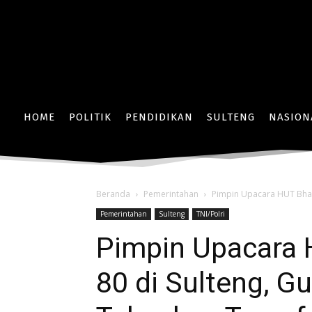
HOME
POLITIK
PENDIDIKAN
SULTENG
NASION
Beranda
Pemerintahan
Pimpin Upacara HUT Bhay
Pemerintahan
Sulteng
TNI/Polri
Pimpin Upacara 
80 di Sulteng, G