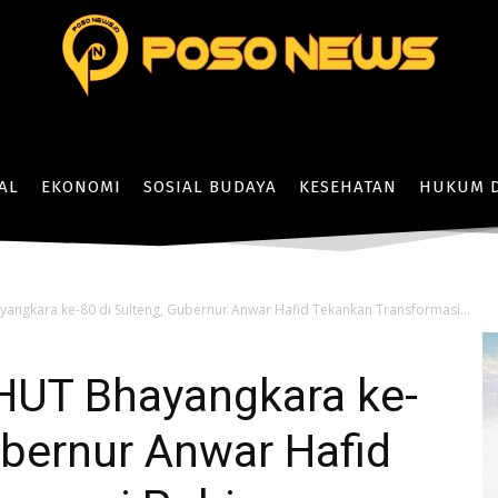
AL
EKONOMI
SOSIAL BUDAYA
KESEHATAN
HUKUM D
angkara ke-80 di Sulteng, Gubernur Anwar Hafid Tekankan Transformasi...
HUT Bhayangkara ke-
ubernur Anwar Hafid