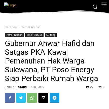
Beranda
Pemerintahan
Pemerintahan
Sosial Budaya
Sulteng
Gubernur Anwar Hafid dan
Satgas PKA Kawal
Pemenuhan Hak Warga
Sulewana, PT Poso Energy
Siap Perbaiki Rumah Warga
Penulis
Redaksi
-
4 Juli 2026
27
0