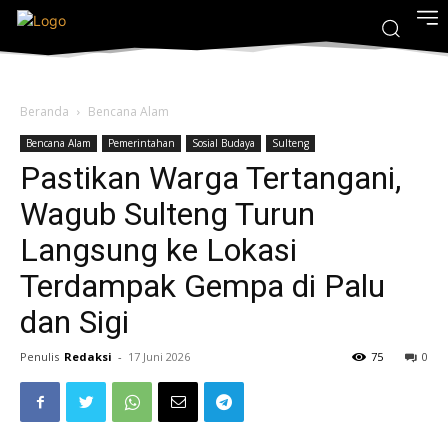
Beranda
Bencana Alam
Bencana Alam
Pemerintahan
Sosial Budaya
Sulteng
Pastikan Warga Tertangani,
Wagub Sulteng Turun
Langsung ke Lokasi
Terdampak Gempa di Palu
dan Sigi
Penulis
Redaksi
-
17 Juni 2026
75
0