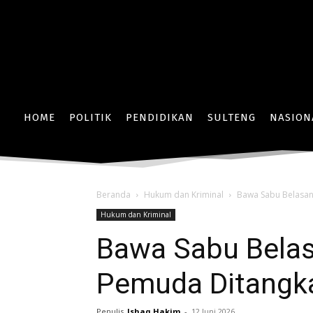
HOME
POLITIK
PENDIDIKAN
SULTENG
NASION
Beranda
Hukum dan Kriminal
Bawa Sabu Belasan
Hukum dan Kriminal
Bawa Sabu Belas
Pemuda Ditangka
Penulis
Ishaq Hakim
-
12 Juni 2026