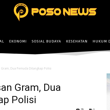
AL
EKONOMI
SOSIAL BUDAYA
KESEHATAN
HUKUM D
 Gram, Dua Pemuda Ditangkap Polisi
an Gram, Dua
p Polisi
70
0