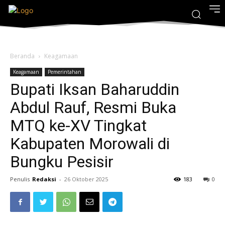
Beranda
Keagamaan
Keagamaan
Pemerintahan
Bupati Iksan Baharuddin
Abdul Rauf, Resmi Buka
MTQ ke-XV Tingkat
Kabupaten Morowali di
Bungku Pesisir
Penulis
Redaksi
-
26 Oktober 2025
183
0