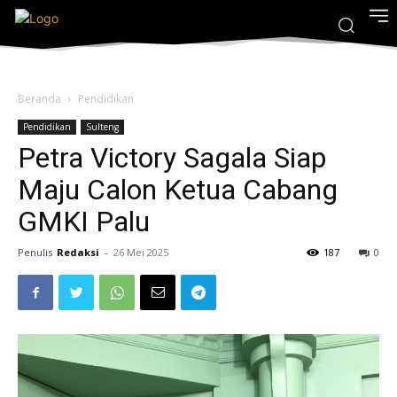
Beranda
Pendidikan
Pendidikan
Sulteng
Petra Victory Sagala Siap
Maju Calon Ketua Cabang
GMKI Palu
Penulis
Redaksi
-
26 Mei 2025
187
0