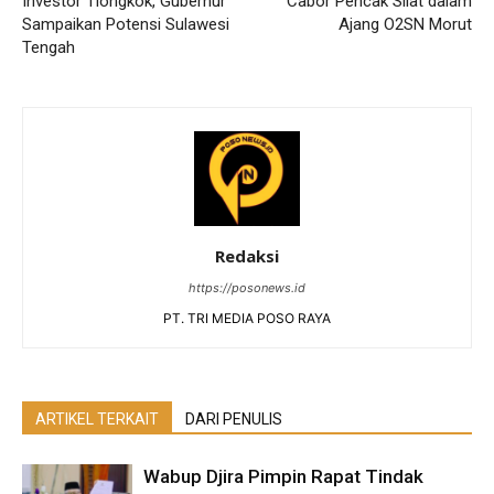
Investor Tiongkok, Gubernur
Cabor Pencak Silat dalam
Sampaikan Potensi Sulawesi
Ajang O2SN Morut
Tengah
Redaksi
https://posonews.id
PT. TRI MEDIA POSO RAYA
ARTIKEL TERKAIT
DARI PENULIS
Wabup Djira Pimpin Rapat Tindak