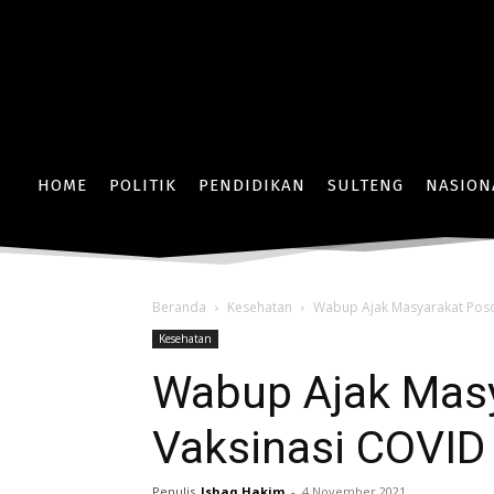
HOME
POLITIK
PENDIDIKAN
SULTENG
NASION
Beranda
Kesehatan
Wabup Ajak Masyarakat Poso
Kesehatan
Wabup Ajak Masy
Vaksinasi COVID
Penulis
Ishaq Hakim
-
4 November 2021