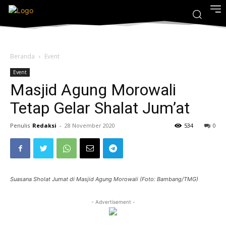
Beranda
Event
Event
Masjid Agung Morowali
Tetap Gelar Shalat Jum’at
Penulis
Redaksi
-
28 November 2020
534
0
Suasana Sholat Jumat di Masjid Agung Morowali (Foto: Bambang/TMG)
- Advertisement -