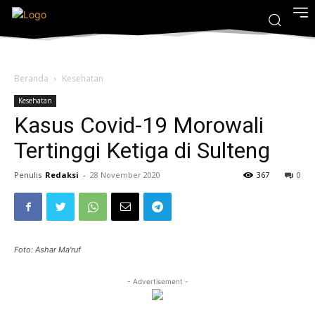
Beranda
Kesehatan
Kesehatan
Kasus Covid-19 Morowali
Tertinggi Ketiga di Sulteng
Penulis
Redaksi
-
28 November 2020
367
0
Foto: Ashar Ma'ruf
- Advertisement -