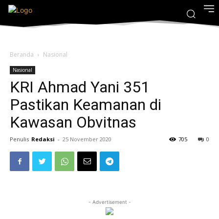
Beranda
Nasional
Nasional
KRI Ahmad Yani 351
Pastikan Keamanan di
Kawasan Obvitnas
Penulis
Redaksi
-
25 November 2020
705
0
- Advertisement -