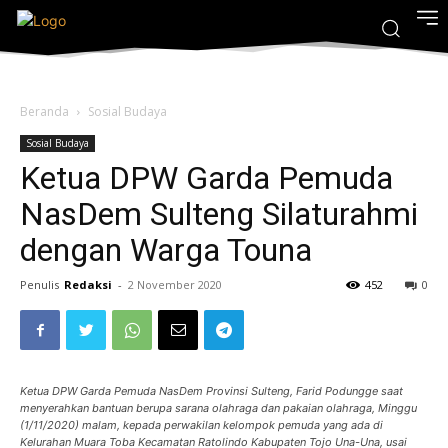
Beranda
Sosial Budaya
Sosial Budaya
Ketua DPW Garda Pemuda
NasDem Sulteng Silaturahmi
dengan Warga Touna
Penulis
Redaksi
-
2 November 2020
452
0
Ketua DPW Garda Pemuda NasDem Provinsi Sulteng, Farid Podungge saat
menyerahkan bantuan berupa sarana olahraga dan pakaian olahraga, Minggu
(1/11/2020) malam, kepada perwakilan kelompok pemuda yang ada di
Kelurahan Muara Toba Kecamatan Ratolindo Kabupaten Tojo Una-Una, usai