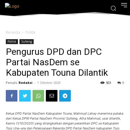
Beranda
Politik
Politik
Sulteng
Pengurus DPD dan DPC
Partai NasDem se
Kabupaten Touna Dilantik
Penulis
Redaksi
-
1 Oktober 2020
503
0
Ketua DPD Partai NasDem Kabupaten Touna, Mahmud Lahay menerima pataka
dari Ketua DPW Partai NasDem Provinsi Sulteng, Atha Mahmud, usai dilantik,
Kamis (1/10/2020) yang dirangkaikan dengan pelantikan DPC se Kabupaten
Tojo Una-una dan Pelaksanaan Rakerda DPD Partai NasDem kabupaten Tojo