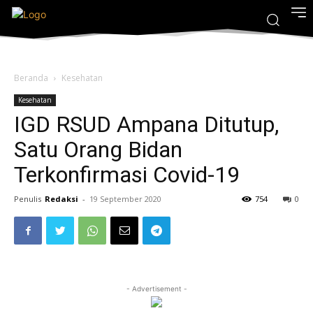
Beranda
Kesehatan
Kesehatan
IGD RSUD Ampana Ditutup,
Satu Orang Bidan
Terkonfirmasi Covid-19
Penulis
Redaksi
-
19 September 2020
754
0
- Advertisement -