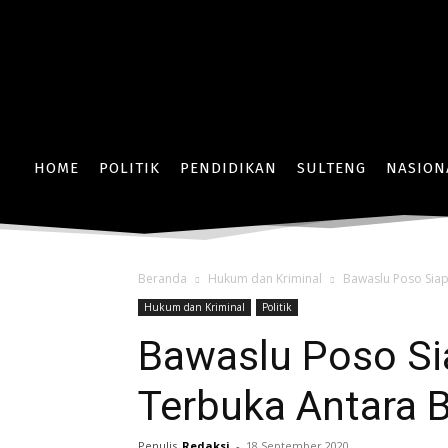
HOME
POLITIK
PENDIDIKAN
SULTENG
NASION
Beranda
Hukum dan Kriminal
Bawaslu Poso Siap
Hukum dan Kriminal
Politik
Bawaslu Poso Si
Terbuka Antara 
Penulis
Redaksi
-
18 September 2020