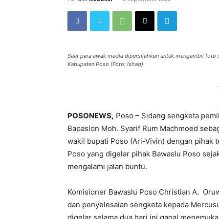
Saat para awak media dipersilahkan untuk mengambil foto 
Kabupaten Poso (Foto: Ishaq)
-
POSONEWS,
Poso – Sidang sengketa pemi
Bapaslon Moh. Syarif Rum Machmoed sebagai
wakil bupati Poso (Ari-Vivin) dengan pih
Poso yang digelar pihak Bawaslu Poso seja
mengalami jalan buntu.
Komisioner Bawaslu Poso Christian A. Oru
dan penyelesaian sengketa kepada Mercusu
digelar selama dua hari ini gagal menemuk