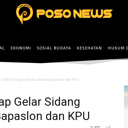
AL
EKONOMI
SOSIAL BUDAYA
KESEHATAN
HUKUM D
 Gelar Sidang Terbuka Antara Bapaslon dan KPU
ap Gelar Sidang
Bapaslon dan KPU
577
0