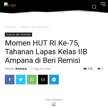
Beranda
Hukum dan Kriminal
Hukum dan Kriminal
Momen HUT RI Ke-75,
Tahanan Lapas Kelas IIB
Ampana di Beri Remisi
Penulis
Redaksi
-
17 Agustus 2020
374
0
- Advertisement -