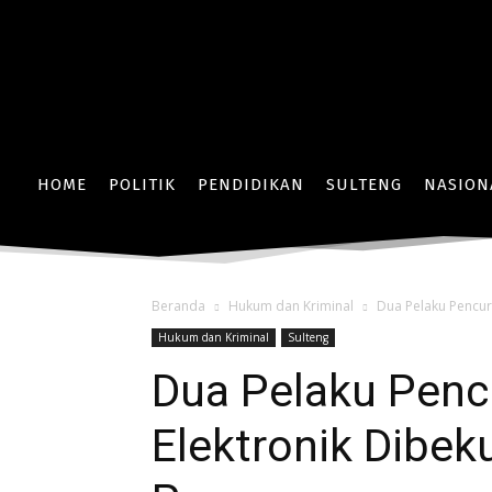
HOME
POLITIK
PENDIDIKAN
SULTENG
NASION
Beranda
Hukum dan Kriminal
Dua Pelaku Pencur
Hukum dan Kriminal
Sulteng
Dua Pelaku Penc
Elektronik Dibek