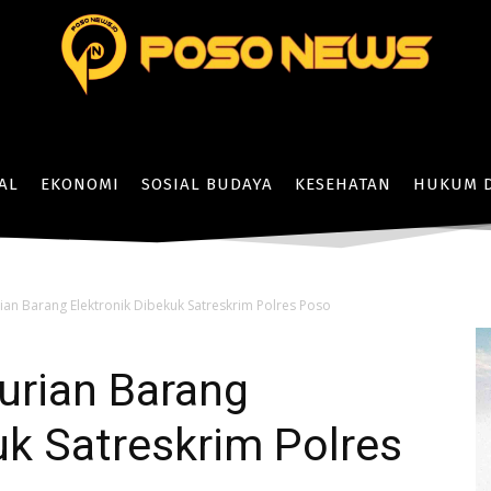
AL
EKONOMI
SOSIAL BUDAYA
KESEHATAN
HUKUM D
ian Barang Elektronik Dibekuk Satreskrim Polres Poso
urian Barang
uk Satreskrim Polres