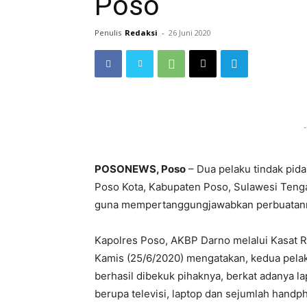
Poso
Penulis
Redaksi
-
26 Juni 2020
-
POSONEWS, Poso
– Dua pelaku tindak pida
Poso Kota, Kabupaten Poso, Sulawesi Teng
guna mempertanggungjawabkan perbuatan
Kapolres Poso, AKBP Darno melalui Kasat Re
Kamis (25/6/2020) mengatakan, kedua pelak
berhasil dibekuk pihaknya, berkat adanya l
berupa televisi, laptop dan sejumlah handp