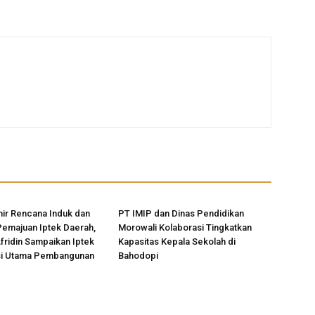
ir Rencana Induk dan
PT IMIP dan Dinas Pendidikan
Pemajuan Iptek Daerah,
Morowali Kolaborasi Tingkatkan
Afridin Sampaikan Iptek
Kapasitas Kepala Sekolah di
si Utama Pembangunan
Bahodopi