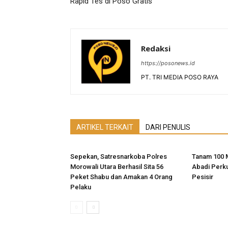
Rapid Tes di Poso Gratis
Redaksi
https://posonews.id
PT. TRI MEDIA POSO RAYA
ARTIKEL TERKAIT
DARI PENULIS
Sepekan, Satresnarkoba Polres
Tanam 100 
Morowali Utara Berhasil Sita 56
Abadi Perk
Peket Shabu dan Amakan 4 Orang
Pesisir
Pelaku