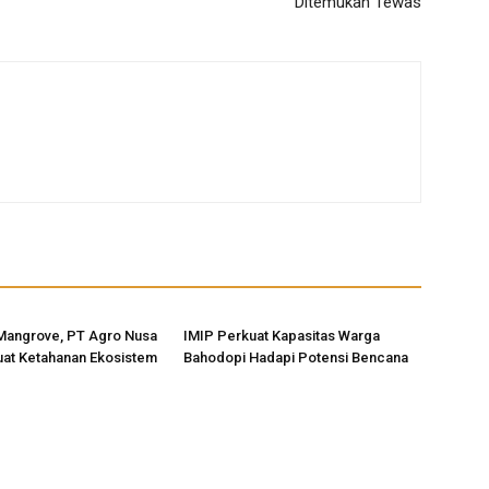
Ditemukan Tewas
Mangrove, PT Agro Nusa
IMIP Perkuat Kapasitas Warga
uat Ketahanan Ekosistem
Bahodopi Hadapi Potensi Bencana