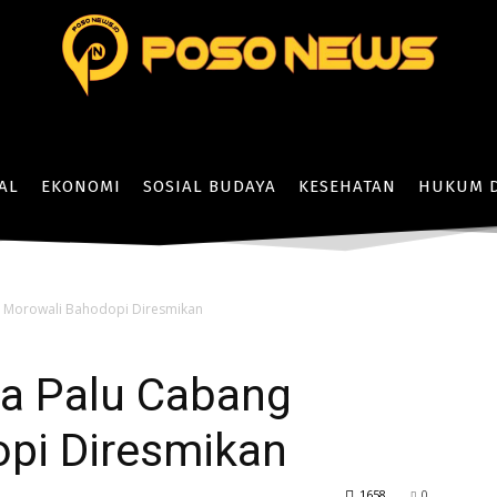
AL
EKONOMI
SOSIAL BUDAYA
KESEHATAN
HUKUM D
g Morowali Bahodopi Diresmikan
ea Palu Cabang
pi Diresmikan
1658
0