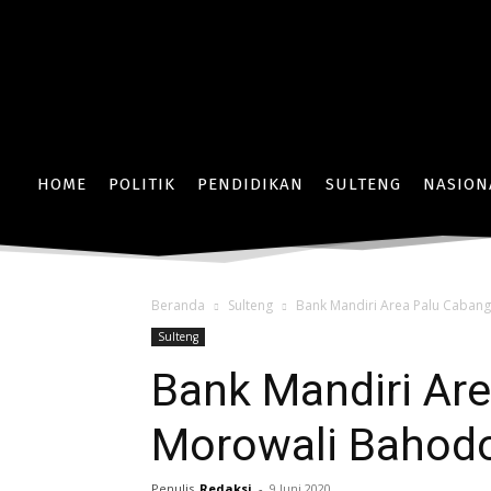
HOME
POLITIK
PENDIDIKAN
SULTENG
NASION
Beranda
Sulteng
Bank Mandiri Area Palu Caban
Sulteng
Bank Mandiri Ar
Morowali Bahodo
Penulis
Redaksi
-
9 Juni 2020