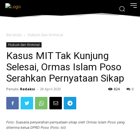
Beranda
Hukum dan Kriminal
Hukum dan Kriminal
Kasus MIT Tak Kunjung
Selesai, Ormas Islam Poso
Serahkan Pernyataan Sikap
Penulis
Redaksi
-
28 April 2020
824
0
Foto: Suasana penyerahan pernyataan sikap oleh Ormas Islam Poso yang
diterima ketua DPRD Poso (Foto: Ist)