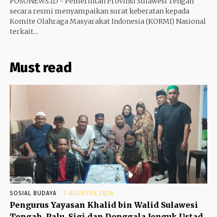
POSONEWS.ID - Pemerintah Provinsi Sulawesi Tengah
secara resmi menyampaikan surat keberatan kepada
Komite Olahraga Masyarakat Indonesia (KORMI) Nasional
terkait...
Must read
SOSIAL BUDAYA
3 AGUSTUS 2026
Pengurus Yayasan Khalid bin Walid Sulawesi
Tengah, Palu, Sigi dan Donggala Jenguk Ustad