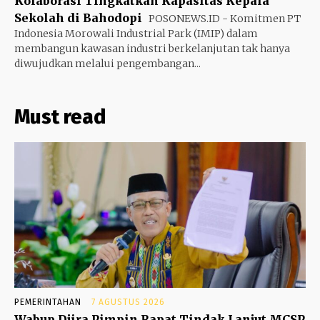
Kolaborasi Tingkatkan Kapasitas Kepala
Sekolah di Bahodopi
POSONEWS.ID - Komitmen PT
Indonesia Morowali Industrial Park (IMIP) dalam
membangun kawasan industri berkelanjutan tak hanya
diwujudkan melalui pengembangan...
Must read
PEMERINTAHAN
7 AGUSTUS 2026
Wabup Djira Pimpin Rapat Tindak Lanjut MCSP