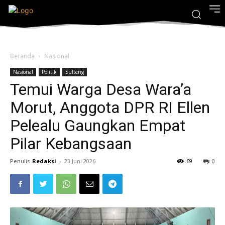
Beranda
Nasional
Nasional
Politik
Sulteng
Temui Warga Desa Wara’a
Morut, Anggota DPR RI Ellen
Pelealu Gaungkan Empat
Pilar Kebangsaan
Penulis
Redaksi
-
23 Juni 2026
69
0