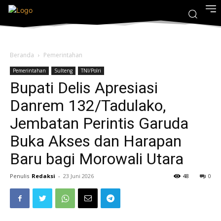
Beranda
Pemerintahan
Pemerintahan
Sulteng
TNI/Polri
Bupati Delis Apresiasi
Danrem 132/Tadulako,
Jembatan Perintis Garuda
Buka Akses dan Harapan
Baru bagi Morowali Utara
Penulis
Redaksi
-
23 Juni 2026
48
0