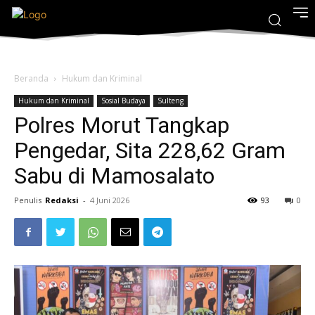
Beranda
Hukum dan Kriminal
Hukum dan Kriminal
Sosial Budaya
Sulteng
Polres Morut Tangkap
Pengedar, Sita 228,62 Gram
Sabu di Mamosalato
Penulis
Redaksi
-
4 Juni 2026
93
0