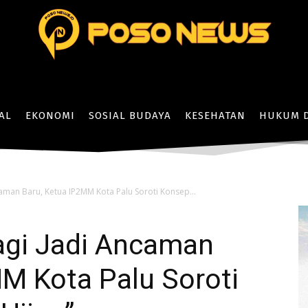
AL
EKONOMI
SOSIAL BUDAYA
KESEHATAN
HUKUM D
caman Baru, Ketua IP2MM Kota Palu Soroti Konsep...
lagi Jadi Ancaman
M Kota Palu Soroti