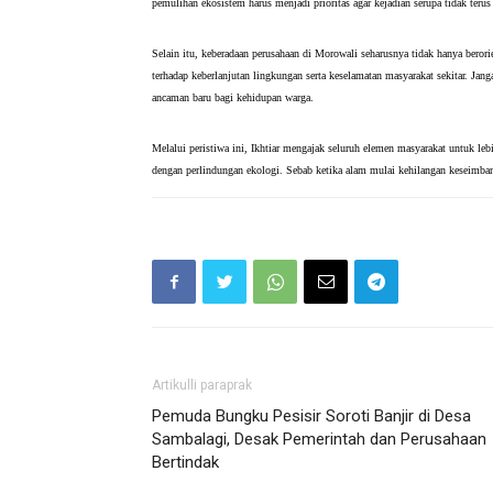
pemulihan ekosistem harus menjadi prioritas agar kejadian serupa tidak terus
Selain itu, keberadaan perusahaan di Morowali seharusnya tidak hanya beror
terhadap keberlanjutan lingkungan serta keselamatan masyarakat sekitar. J
ancaman baru bagi kehidupan warga.
Melalui peristiwa ini, Ikhtiar mengajak seluruh elemen masyarakat untuk leb
dengan perlindungan ekologi. Sebab ketika alam mulai kehilangan keseimban
Artikulli paraprak
Pemuda Bungku Pesisir Soroti Banjir di Desa
Sambalagi, Desak Pemerintah dan Perusahaan
Bertindak