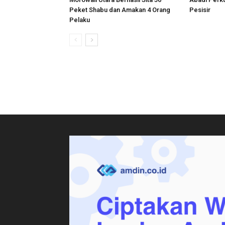
Peket Shabu dan Amakan 4 Orang
Pesisir
Pelaku