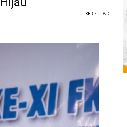
Hijau”
214
0