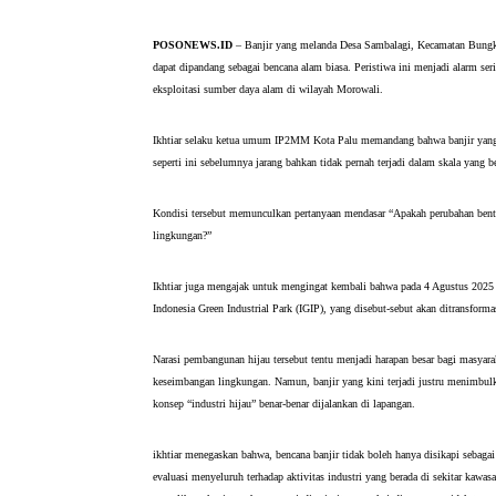
POSONEWS.ID
 – Banjir yang melanda Desa Sambalagi, Kecamatan Bungku
dapat dipandang sebagai bencana alam biasa. Peristiwa ini menjadi alarm seri
eksploitasi sumber daya alam di wilayah Morowali.
Ikhtiar selaku ketua umum IP2MM Kota Palu memandang bahwa banjir yang ter
seperti ini sebelumnya jarang bahkan tidak pernah terjadi dalam skala yang be
Kondisi tersebut memunculkan pertanyaan mendasar “Apakah perubahan bentan
lingkungan?” 
Ikhtiar juga mengajak untuk mengingat kembali bahwa pada 4 Agustus 2025
Indonesia Green Industrial Park (IGIP), yang disebut-sebut akan ditransform
Narasi pembangunan hijau tersebut tentu menjadi harapan besar bagi masyara
keseimbangan lingkungan. Namun, banjir yang kini terjadi justru menimbulk
konsep “industri hijau” benar-benar dijalankan di lapangan.
ikhtiar menegaskan bahwa, bencana banjir tidak boleh hanya disikapi sebagai
evaluasi menyeluruh terhadap aktivitas industri yang berada di sekitar kawas