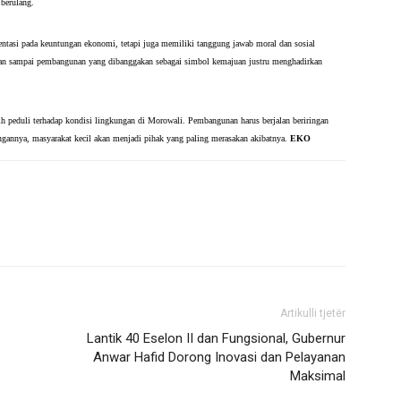
 berulang.
ientasi pada keuntungan ekonomi, tetapi juga memiliki tanggung jawab moral dan sosial 
angan sampai pembangunan yang dibanggakan sebagai simbol kemajuan justru menghadirkan 
ih peduli terhadap kondisi lingkungan di Morowali. Pembangunan harus berjalan beriringan 
gannya, masyarakat kecil akan menjadi pihak yang paling merasakan akibatnya. 
EKO
Artikulli tjetër
Lantik 40 Eselon II dan Fungsional, Gubernur
Anwar Hafid Dorong Inovasi dan Pelayanan
Maksimal