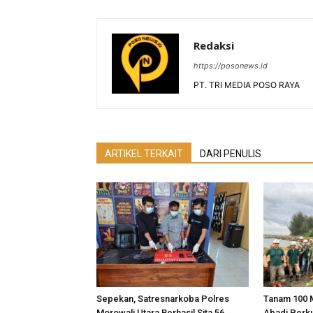
Redaksi
https://posonews.id
PT. TRI MEDIA POSO RAYA
ARTIKEL TERKAIT
DARI PENULIS
Sepekan, Satresnarkoba Polres
Tanam 100 
Morowali Utara Berhasil Sita 56
Abadi Perk