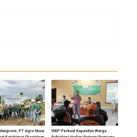
Mangrove, PT Agro Nusa
IMIP Perkuat Kapasitas Warga
uat Ketahanan Ekosistem
Bahodopi Hadapi Potensi Bencana