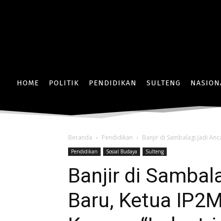
HOME
POLITIK
PENDIDIKAN
SULTENG
NASION
Beranda
Pendidikan
Banjir di Sambalagi Jadi An
Pendidikan
Sosial Budaya
Sulteng
Banjir di Samba
Baru, Ketua IP2M