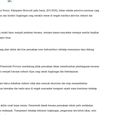
 Pesisir, Kabupaten Morowali pada Jumat, (8/5/2026), bukan sekadar peristiwa musiman yang 
us atas kondisi lingkungan yang semakin rentan di tengah masifnya aktivitas industri dan 
jadi harus menjadi perhatian bersama, terutama karena masyarakat setempat menilai kejadian 
gitu besar.
g alam akibat aktivitas perusahaan turut berkontribusi terhadap menurunnya daya dukung 
 Pemerintah Provinsi mendukung pihak perusahaan dalam merealisasikan pembangunan kawasan 
asi menjadi kawasan industri hijau yang ramah lingkungan dan berkelanjutan.
kat bahwa kehadiran industri tidak akan merusak ekosistem dan tetap memperhatikan 
an keresahan dan tanda tanya di tengah masyarakat mengenai sejauh mana komitmen terhadap 
 akibat curah hujan semata. Pemerintah daerah bersama perusahaan terkait perlu melakukan 
an terdampak. Transparansi terhadap dokumen lingkungan, pengawasan tata kelola lahan, serta 