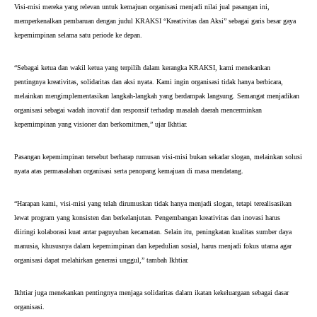
Visi‑misi mereka yang relevan untuk kemajuan organisasi menjadi nilai jual pasangan ini, 
memperkenalkan pembaruan dengan judul KRAKSI “Kreativitas dan Aksi” sebagai garis besar gaya 
kepemimpinan selama satu periode ke depan.
“Sebagai ketua dan wakil ketua yang terpilih dalam kerangka KRAKSI, kami menekankan 
pentingnya kreativitas, solidaritas dan aksi nyata. Kami ingin organisasi tidak hanya berbicara, 
melainkan mengimplementasikan langkah‑langkah yang berdampak langsung. Semangat menjadikan 
organisasi sebagai wadah inovatif dan responsif terhadap masalah daerah mencerminkan 
kepemimpinan yang visioner dan berkomitmen,” ujar Ikhtiar.
Pasangan kepemimpinan tersebut berharap rumusan visi‑misi bukan sekadar slogan, melainkan solusi 
nyata atas permasalahan organisasi serta penopang kemajuan di masa mendatang.
“Harapan kami, visi‑misi yang telah dirumuskan tidak hanya menjadi slogan, tetapi terealisasikan 
lewat program yang konsisten dan berkelanjutan. Pengembangan kreativitas dan inovasi harus 
diiringi kolaborasi kuat antar paguyuban kecamatan. Selain itu, peningkatan kualitas sumber daya 
manusia, khususnya dalam kepemimpinan dan kepedulian sosial, harus menjadi fokus utama agar 
organisasi dapat melahirkan generasi unggul,” tambah Ikhtiar.
Ikhtiar juga menekankan pentingnya menjaga solidaritas dalam ikatan kekeluargaan sebagai dasar 
organisasi.