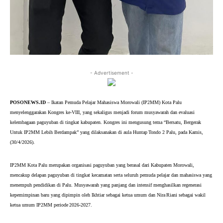
- Advertisement -
POSONEWS.ID
 – Ikatan Pemuda Pelajar Mahasiswa Morowali (IP2MM) Kota Palu 
menyelenggarakan Kongres ke‑VIII, yang sekaligus menjadi forum musyawarah dan evaluasi 
kelembagaan paguyuban di tingkat kabupaten. Kongres ini mengusung tema “Bersatu, Bergerak 
Untuk IP2MM Lebih Berdampak” yang dilaksanakan di aula Huntap Tondo 2 Palu, pada Kamis, 
(30/4/2026).
IP2MM Kota Palu merupakan organisasi paguyuban yang berasal dari Kabupaten Morowali, 
mencakup delapan paguyuban di tingkat kecamatan serta seluruh pemuda pelajar dan mahasiswa yang 
menempuh pendidikan di Palu. Musyawarah yang panjang dan intensif menghasilkan regenerasi 
kepemimpinan baru yang dipimpin oleh Ikhtiar sebagai ketua umum dan Nira Riani sebagai wakil 
ketua umum IP2MM periode 2026‑2027.