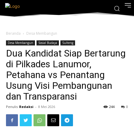
Beranda
Desa Membangun
Desa Membangun
Sosial Budaya
Sulteng
Dua Kandidat Siap Bertarung
di Pilkades Lanumor,
Petahana vs Penantang
Usung Visi Pembangunan
dan Transparansi
Penulis
Redaksi
-
8 Mei 2026
244
0