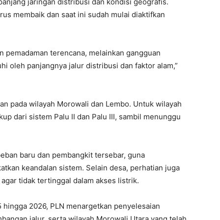
anjang jaringan distribusi dan kondisi geografis.
rus membaik dan saat ini sudah mulai diaktifkan
kan pemadaman terencana, melainkan gangguan
i oleh panjangnya jalur distribusi dan faktor alam,”
an pada wilayah Morowali dan Lembo. Untuk wilayah
kup dari sistem Palu II dan Palu III, sambil menunggu
eban baru dan pembangkit tersebar, guna
tkan keandalan sistem. Selain desa, perhatian juga
gar tidak tertinggal dalam akses listrik.
 hingga 2026, PLN menargetkan penyelesaian
angan jalur, serta wilayah Morowali Utara yang telah