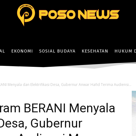
AL
EKONOMI
SOSIAL BUDAYA
KESEHATAN
HUKUM D
NI Menyala dan Elektrifikasi Desa, Gubernur Anwar Hafid Terima Audiensi...
gram BERANI Menyala
 Desa, Gubernur