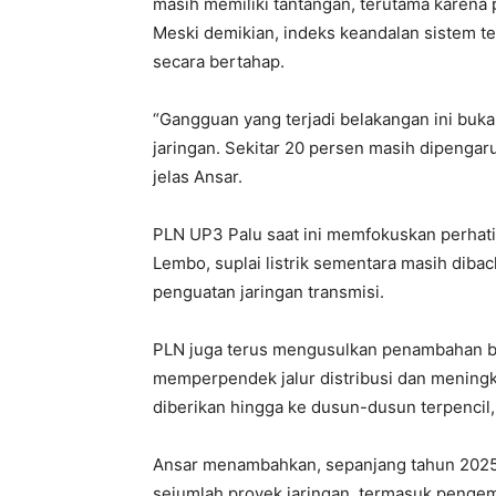
masih memiliki tantangan, terutama karena p
Meski demikian, indeks keandalan sistem te
secara bertahap.
“Gangguan yang terjadi belakangan ini bu
jaringan. Sekitar 20 persen masih dipengaruh
jelas Ansar.
PLN UP3 Palu saat ini memfokuskan perhati
Lembo, suplai listrik sementara masih dibac
penguatan jaringan transmisi.
PLN juga terus mengusulkan penambahan b
memperpendek jalur distribusi dan meningka
diberikan hingga ke dusun-dusun terpencil, a
Ansar menambahkan, sepanjang tahun 2025
sejumlah proyek jaringan, termasuk pengemb