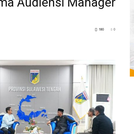
ima Audiensi Manager
180
0