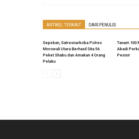
ARTIKEL TERKAIT
DARI PENULIS
Sepekan, Satresnarkoba Polres
Tanam 100 
Morowali Utara Berhasil Sita 56
Abadi Perk
Peket Shabu dan Amakan 4 Orang
Pesisir
Pelaku