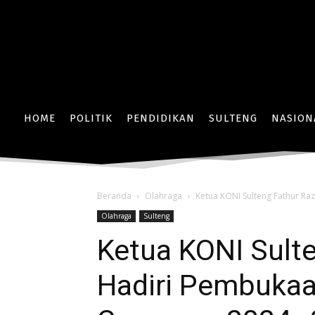
HOME
POLITIK
PENDIDIKAN
SULTENG
NASION
Beranda
Olahraga
Ketua KONI Sulteng Fathur Ra
Olahraga
Sulteng
Ketua KONI Sult
Hadiri Pembukaa