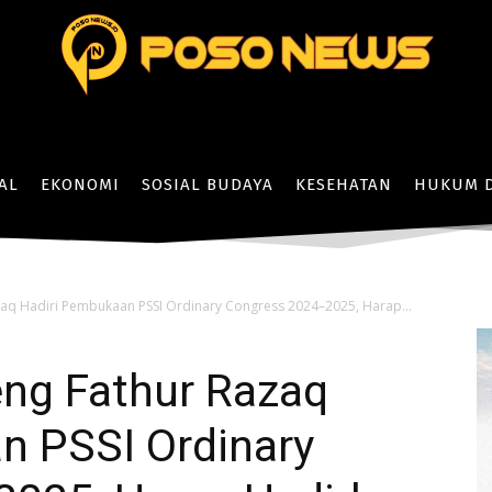
AL
EKONOMI
SOSIAL BUDAYA
KESEHATAN
HUKUM D
zaq Hadiri Pembukaan PSSI Ordinary Congress 2024–2025, Harap...
eng Fathur Razaq
n PSSI Ordinary