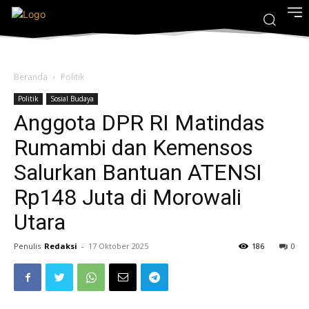
Beranda
Politik
Politik
Sosial Budaya
Anggota DPR RI Matindas
Rumambi dan Kemensos
Salurkan Bantuan ATENSI
Rp148 Juta di Morowali
Utara
Penulis
Redaksi
-
17 Oktober 2025
186
0