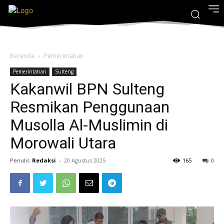
Beranda
Pemerintahan
Pemerintahan
Sulteng
Kakanwil BPN Sulteng
Resmikan Penggunaan
Musolla Al-Muslimin di
Morowali Utara
Penulis
Redaksi
-
20 Agustus 2025
165
0