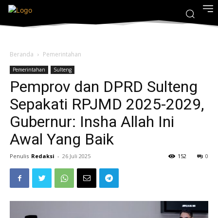
Beranda
Pemerintahan
Pemerintahan
Sulteng
Pemprov dan DPRD Sulteng
Sepakati RPJMD 2025-2029,
Gubernur: Insha Allah Ini
Awal Yang Baik
Penulis
Redaksi
-
26 Juli 2025
152
0