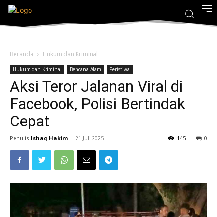
Beranda
Hukum dan Kriminal
Hukum dan Kriminal
Bencana Alam
Peristiwa
Aksi Teror Jalanan Viral di
Facebook, Polisi Bertindak
Cepat
Penulis
Ishaq Hakim
-
21 Juli 2025
145
0