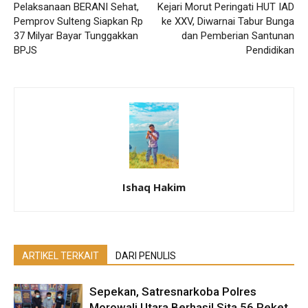
Pelaksanaan BERANI Sehat,
Kejari Morut Peringati HUT IAD
Pemprov Sulteng Siapkan Rp
ke XXV, Diwarnai Tabur Bunga
37 Milyar Bayar Tunggakkan
dan Pemberian Santunan
BPJS
Pendidikan
Ishaq Hakim
ARTIKEL TERKAIT
DARI PENULIS
Sepekan, Satresnarkoba Polres
Morowali Utara Berhasil Sita 56 Peket