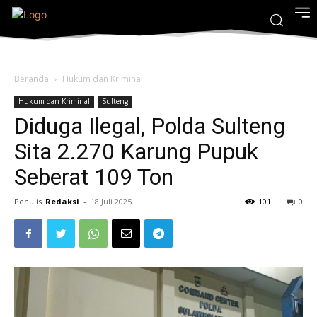
Beranda
Hukum dan Kriminal
Hukum dan Kriminal
Sulteng
Diduga Ilegal, Polda Sulteng
Sita 2.270 Karung Pupuk
Seberat 109 Ton
Penulis
Redaksi
-
18 Juli 2025
101
0