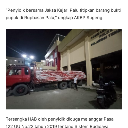
“Penyidik bersama Jaksa Kejari Palu titipkan barang bukti
pupuk di Rupbasan Palu,” ungkap AKBP Sugeng.
Tersangka HAB oleh penyidik diduga melanggar Pasal
122 UU No.22 tahun 2019 tentang Sistem Budidaya