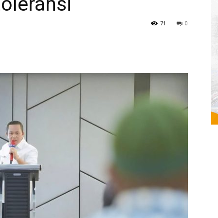
toleransi
71
0