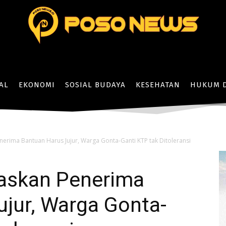
AL
EKONOMI
SOSIAL BUDAYA
KESEHATAN
HUKUM D
nerima Bantuan Harus Jujur, Warga Gonta-Ganti KTP tak Ditoleransi
gaskan Penerima
ujur, Warga Gonta-