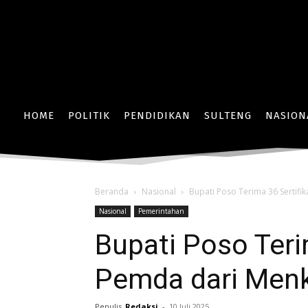
HOME
POLITIK
PENDIDIKAN
SULTENG
NASION
Beranda
Nasional
Bupati Poso Terima 36 Sertifi
Nasional
Pemerintahan
Bupati Poso Teri
Pemda dari Men
Penulis
Redaksi
-
10 Juli 2025