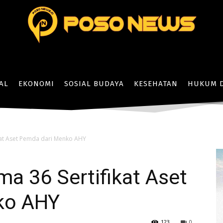
AL
EKONOMI
SOSIAL BUDAYA
KESEHATAN
HUKUM D
kat Aset Pemda dari Menko AHY
ma 36 Sertifikat Aset
ko AHY
123
0