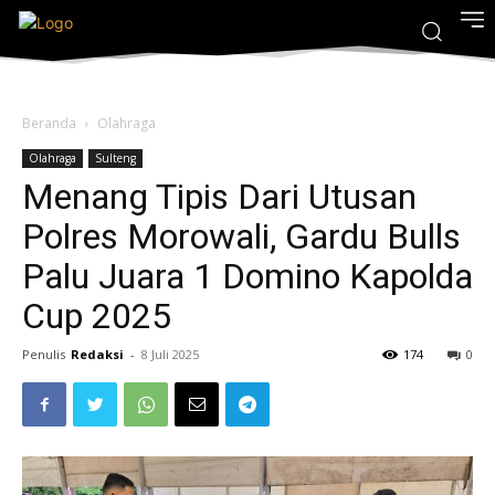
Beranda
Olahraga
Olahraga
Sulteng
Menang Tipis Dari Utusan
Polres Morowali, Gardu Bulls
Palu Juara 1 Domino Kapolda
Cup 2025
Penulis
Redaksi
-
8 Juli 2025
174
0