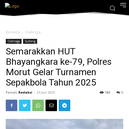
Beranda
Olahraga
Olahraga
Sulteng
Semarakkan HUT
Bhayangkara ke-79, Polres
Morut Gelar Turnamen
Sepakbola Tahun 2025
Penulis
Redaksi
-
25 Juni 2025
161
0