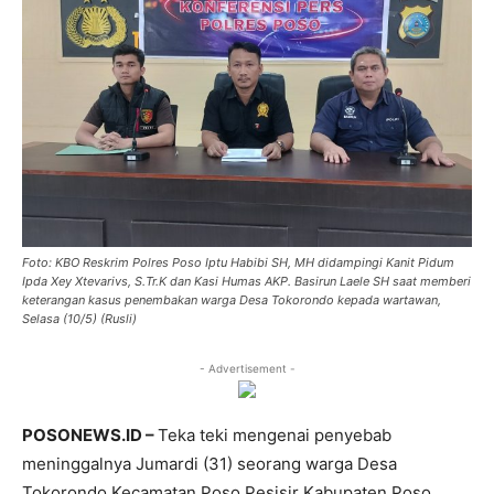
Foto: KBO Reskrim Polres Poso Iptu Habibi SH, MH didampingi Kanit Pidum
Ipda Xey Xtevarivs, S.Tr.K dan Kasi Humas AKP. Basirun Laele SH saat memberi
keterangan kasus penembakan warga Desa Tokorondo kepada wartawan,
Selasa (10/5) (Rusli)
- Advertisement -
POSONEWS.ID –
Teka teki mengenai penyebab
meninggalnya Jumardi (31) seorang warga Desa
Tokorondo Kecamatan Poso Pesisir Kabupaten Poso