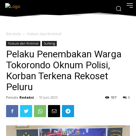
Beranda
Hukum dan Kriminal
Hukum dan Kriminal
Sulteng
Pelaku Penembakan Warga
Tokorondo Oknum Polisi,
Korban Terkena Rekoset
Peluru
Penulis
Redaksi
-
10 Juni 2025
107
0