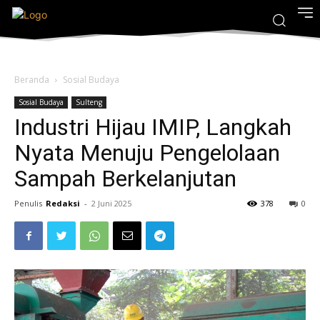
Beranda
Sosial Budaya
Sosial Budaya
Sulteng
Industri Hijau IMIP, Langkah
Nyata Menuju Pengelolaan
Sampah Berkelanjutan
Penulis
Redaksi
-
2 Juni 2025
378
0