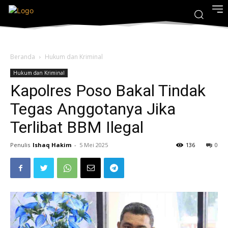
Beranda
Hukum dan Kriminal
Hukum dan Kriminal
Kapolres Poso Bakal Tindak
Tegas Anggotanya Jika
Terlibat BBM Ilegal
Penulis
Ishaq Hakim
-
5 Mei 2025
136
0